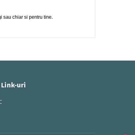
i sau chiar si pentru tine.
 Link-uri
C