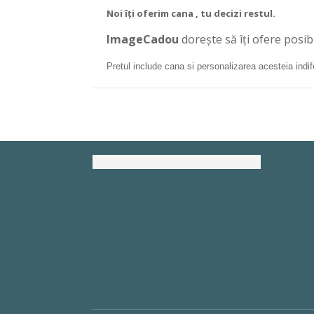
Noi îți oferim cana , tu decizi restul.
ImageCadou
dorește să îți ofere posib
Pretul include cana si personalizarea acesteia indi