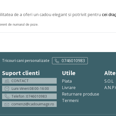
ilitatea de a oferi un cadou elegant si potrivit pentru
cei drag
ferent de numarul de poze.
Tricouri cani personalizate
0746010983
Suport clienti
Utile
Alte
CONTACT
Plata
S.O.L
Livrare
A.N.P.
Luni-Vineri:08:00-16:00
Returnare produse
Telefon :0746010983
Termeni
comenzi@cadouimage.ro