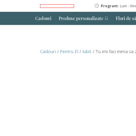
Program:
Luni - Vin
Cadouri
Produse personalizate
Flori de s
Cadouri
/
Pentru El
/
Iubit
/ Tu imi faci inima s