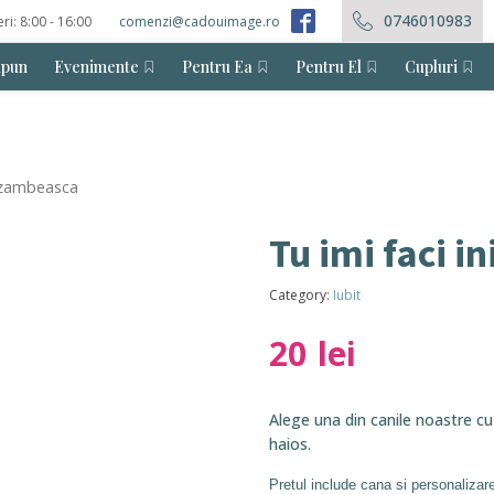
0746010983
eri: 8:00 - 16:00
comenzi@cadouimage.ro
ăpun
Evenimente
Pentru Ea
Pentru El
Cupluri
a zambeasca
Tu imi faci 
Category:
Iubit
20
lei
Alege una din canile noastre cu
haios.
Pretul include cana si personalizar