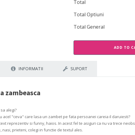
Total
Total Optiuni
Total General
ADD TO C
INFORMATII
SUPORT
 sa zambeasca
 sa alegi?
 cu acel "ceva" care lasa un zambet pe fata persoanei careia il daruiesti?
ext reprezentiv si funny, haios. In acest fel te asiguri ca nu va trece neobs
nasi, prieteni, colegi in functie de textul ales.