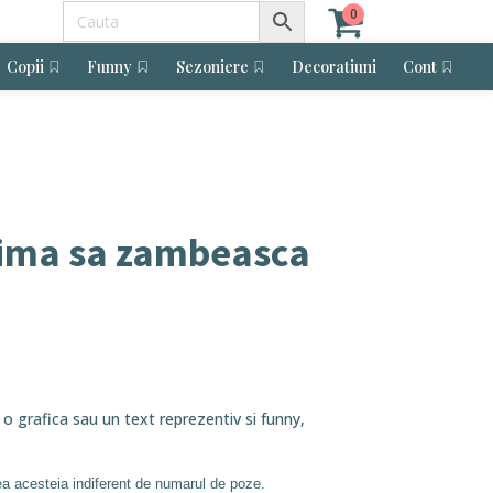
0
Copii
Funny
Sezoniere
Decoratiuni
Cont
inima sa zambeasca
 o grafica sau un text reprezentiv si funny,
ea acesteia indiferent de numarul de poze.