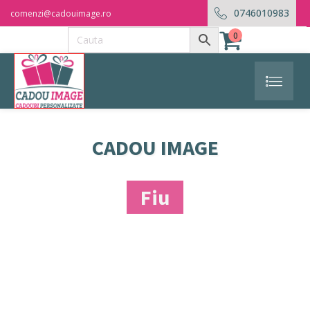
0746010983
comenzi@cadouimage.ro
0
CADOU IMAGE
Fiu