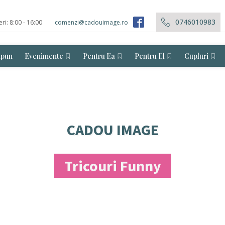
0746010983
eri: 8:00 - 16:00
comenzi@cadouimage.ro
ăpun
Evenimente
Pentru Ea
Pentru El
Cupluri
CADOU IMAGE
Tricouri Funny