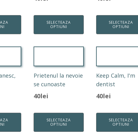
EAZA
SELECTEAZA
SELECTEAZA
NI
OPTIUNI
OPTIUNI
anesc,
Prietenul la nevoie
Keep Calm, I'm
se cunoaste
dentist
40
lei
40
lei
EAZA
SELECTEAZA
SELECTEAZA
NI
OPTIUNI
OPTIUNI