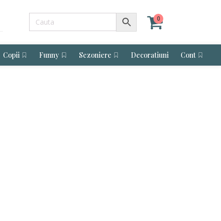
0
Copii
Funny
Sezoniere
Decoratiuni
Cont