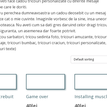
veti face cadou tricouri personalizate cu diferite mesaje
e care le doriti.
entru perechea dumneavoastra un cadou deosebit cu un mesaj 
e cat o mie cuvinte. Imaginile vorbesc de la sine, insa uneor
soteasca. Nu aveti cum sa dati gres daruind celor dragi tricou
 siguranta, un asemenea dar foarte potrivit.
icou sarbatori, tricou sedinta foto, tricouri amuzante, tricour
saje, tricouri bumbac, tricouri craciun, tricouri personalizate,
uri texte)
trebuit
Game over
Installing musc
40
lei
40
lei