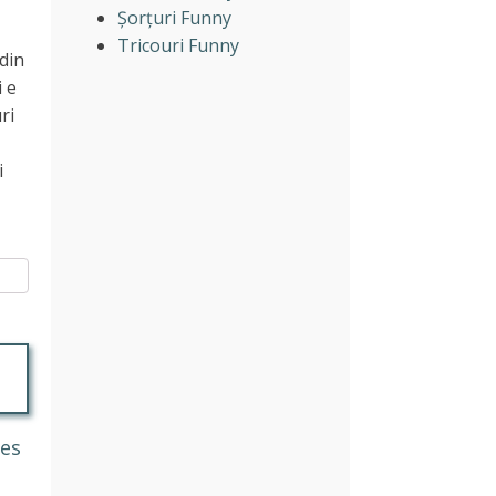
Șorțuri Funny
Tricouri Funny
din
i e
ri
i
les