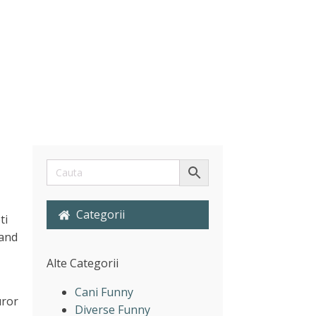
Categorii
ti
cand
Alte Categorii
Cani Funny
uror
Diverse Funny