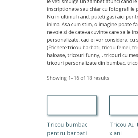
le veti smulge un zambet atunci cand le 
inscriptionate sau chiar cu fotografiile p
Nu in ultimul rand, puteti gasi aici p
inima. Asa cum stim, o imagine poate fac
nevoie si de cateva cuvinte care sa le in
personalizate, caci ei vor considera, cu
(Etichete:tricou barbati, tricou femei, tr
haioase, tricouri funny, , tricouri cu me
tricouri personalizate din bumbac, trico
Showing 1–16 of 18 results
Tricou bumbac
Tricou Au 
pentru barbati
x ani