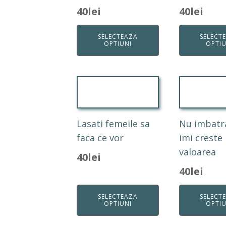
40
lei
40
lei
SELECTEAZA
SELECT
OPTIUNI
OPTIU
Lasati femeile sa
Nu imbatr
faca ce vor
imi creste
valoarea
40
lei
40
lei
SELECTEAZA
SELECT
OPTIUNI
OPTIU