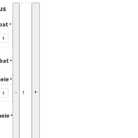
us
Tricouri
KingLove
bat
&
*
QueenForever
quantity
rbat
*
meie
*
-
+
meie
*