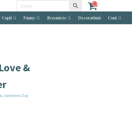
0
Copii
Funny
Sezoniere
Decoratiuni
Cont
gLove &
er
he
,
Valentines Day