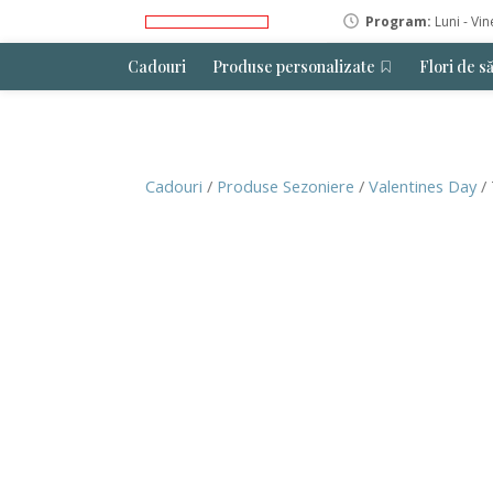
Program:
Luni - Vin
Cadouri
Produse personalizate
Flori de s
Cadouri
/
Produse Sezoniere
/
Valentines Day
/ 