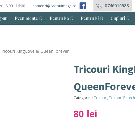
0746010983
eri: 8:00 - 16:00
comenzi@cadouimage.ro
ăpun
Evenimente
Pentru Ea
Pentru El
Cupluri
Tricouri KingLove & QueenForever
Tricouri Kin
QueenForev
Categories:
Tricouri
,
Tricouri Perec
80
lei