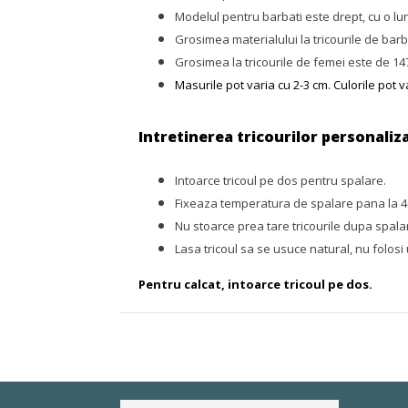
Modelul pentru barbati este drept, cu o lu
Grosimea materialului la tricourile de barb
Grosimea la tricourile de femei este de 147 
Masurile pot varia cu 2-3 cm.
C
ulorile pot v
Intretinerea tricourilor personaliz
Intoarce tricoul pe dos pentru spalare.
Fixeaza temperatura de spalare pana la 40
Nu stoarce prea tare tricourile dupa spalare
Lasa tricoul sa se usuce natural, nu folosi
Pentru calcat, intoarce tricoul pe dos.