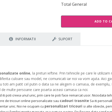
Total General
ADD TO C
INFORMATII
SUPORT
rsonalizate online
, la preturi ieftine. Prin tehnicile pe care le utiliz
diferita culoare sau model, ne comunicati iar noi va vom ajuta. Aici g
. Cu toti am patit cel putin o data sa ne alegem o camasa, de exemplu,
l de multe persoane care poarta aceasi camasa ca noi.
iti poti creea unul unic, prin care te poti face remarcat usor. Niciodata teh
cadouri trasnite
ere de tricouri online personalizate sau
Sa iti personal
personalizari tricouri
timentar unic. Noi ne ocupam cu
si alte obiecte, pen
ilor si familiei merita marcata asa cum se cuvine. De fiecare data cand parti