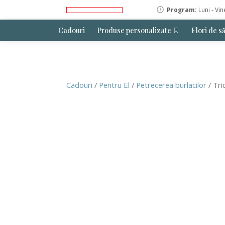
Program:
Luni - Vin
Cadouri
Produse personalizate
Flori de s
Cadouri
/
Pentru El
/
Petrecerea burlacilor
/ Tri