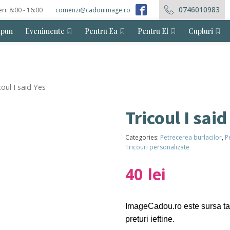
0746010983
eri: 8:00 - 16:00
comenzi@cadouimage.ro
ăpun
Evenimente
Pentru Ea
Pentru El
Cupluri
coul I said Yes
Tricoul I said
Categories:
Petrecerea burlacilor
,
P
Tricouri personalizate
40
lei
ImageCadou.ro este sursa t
preturi ieftine.