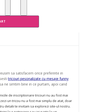
ART
am reusim sa satisfacem orice preferinte in
asesti
tricouri pesonalizate cu mesaje funny
 sa ne simtim bine in ce purtam, apoi cand
nicile de inscriptionare tricouri nu au fost mai
izezi un tricou nu a fost mai simplu de atat, doar
tru detalii te invitam sa explorezi site-ul nostru.
cipi la o petrecere sau iei parte la un