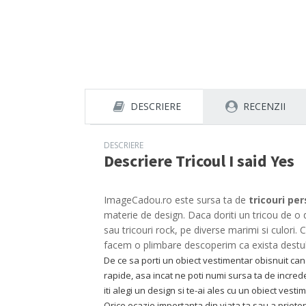
DESCRIERE
RECENZII
DESCRIERE
Descriere
Tricoul I said Yes
ImageCadou.ro este sursa ta de
tricouri pe
materie de design. Daca doriti un tricou de o 
sau tricouri rock, pe diverse marimi si culori
facem o plimbare descoperim ca exista destu
De ce sa porti un obiect vestimentar obisnuit cand 
rapide, asa incat ne poti numi sursa ta de incred
iti alegi un design si te-ai ales cu un obiect ves
Orice ocazie importanta din viata ta sau a prieten