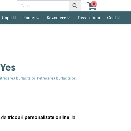
0
Copii
Funny
Sezoniere
Decoratiuni
Cont
 Yes
etrecerea burlacitelor
,
Petrecerea burlacitelor!
,
a de
tricouri personalizate online
, la