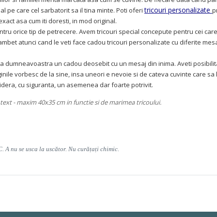
tricouri personalizate
pe care cel sarbatorit sa il tina minte. Poti oferi
p
act asa cum iti doresti, in mod original.
 pentru orice tip de petrecere. Avem tricouri special concepute pentru cei 
ambet atunci cand le veti face cadou tricouri personalizate cu diferite mesa
hea dumneavoastra un cadou deosebit cu un mesaj din inima. Aveti posibilit
ginile vorbesc de la sine, insa uneori e nevoie si de cateva cuvinte care sa
nsidera, cu siguranta, un asemenea dar foarte potrivit.
text - maxim 40x35 cm in functie si de marimea tricoului.
C. A nu se usca la uscător. Nu curățați chimic.