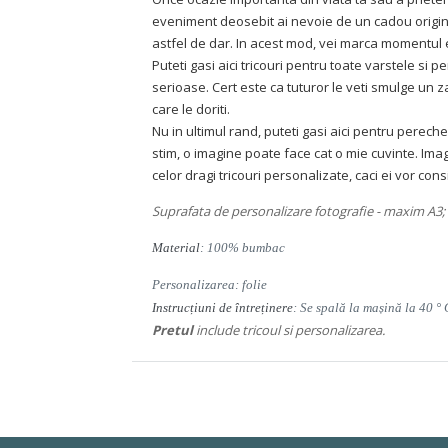
eveniment deosebit ai nevoie de un cadou original 
astfel de dar. In acest mod, vei marca momentul ex
Puteti gasi aici tricouri pentru toate varstele si
serioase. Cert este ca tuturor le veti smulge un z
care le doriti.
Nu in ultimul rand, puteti gasi aici pentru perec
stim, o imagine poate face cat o mie cuvinte. Ima
celor dragi tricouri personalizate, caci ei vor co
Suprafata de personalizare fotografie - maxim A3; 
Material
: 100% bumbac
Personalizarea: folie
Instrucțiuni de întreținere
: Se spală la mașină la 40 ° 
Pretul
include tricoul si personalizarea.