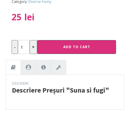
Category:
Diverse Funny
25
lei
Preșuri
-
+
ADD TO CART
"Suna
si
fugi"
quantity
DESCRIERE
Descriere
Preșuri "Suna si fugi"