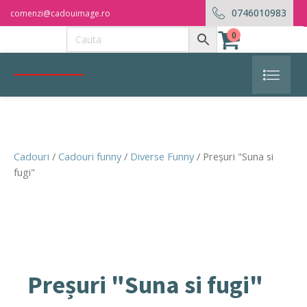
0746010983
comenzi@cadouimage.ro
0
Cadouri
/
Cadouri funny
/
Diverse Funny
/ Preșuri "Suna si
fugi"
Preșuri "Suna si fugi"