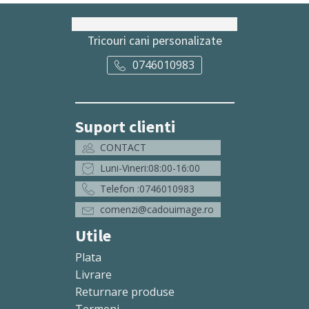
Tricouri cani personalizate
0746010983
Suport clienti
CONTACT
Luni-Vineri:08:00-16:00
Telefon :0746010983
comenzi@cadouimage.ro
Utile
Plata
Livrare
Returnare produse