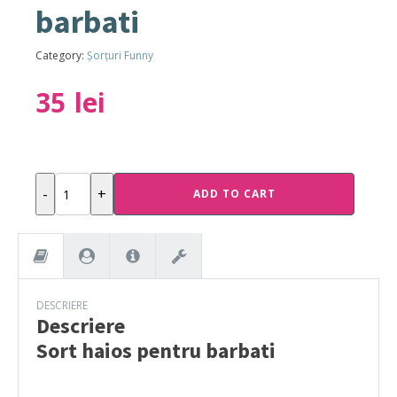
barbati
Category:
Șorțuri Funny
35
lei
Sort
-
+
ADD TO CART
haios
pentru
barbati
quantity
DESCRIERE
Descriere
Sort haios pentru barbati