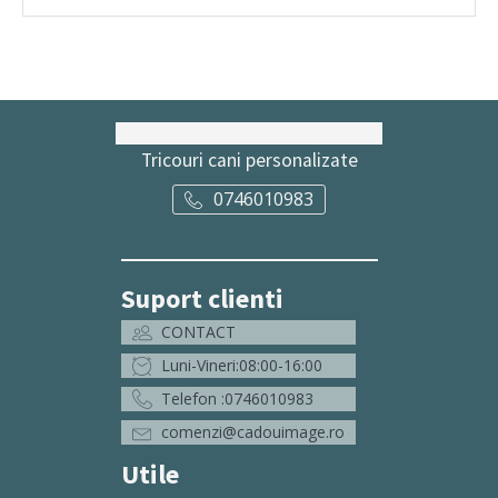
Tricouri cani personalizate
0746010983
Suport clienti
CONTACT
Luni-Vineri:08:00-16:00
Telefon :0746010983
comenzi@cadouimage.ro
Utile