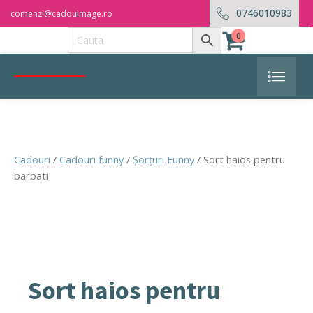
0746010983
comenzi@cadouimage.ro
0
Cadouri
/
Cadouri funny
/
Șorțuri Funny
/ Sort haios pentru
barbati
Sort haios pentru