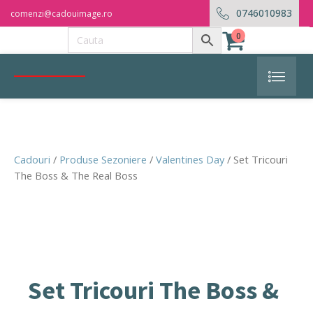
0746010983
comenzi@cadouimage.ro
0
Cadouri
/
Produse Sezoniere
/
Valentines Day
/ Set Tricouri
The Boss & The Real Boss
Set Tricouri The Boss &