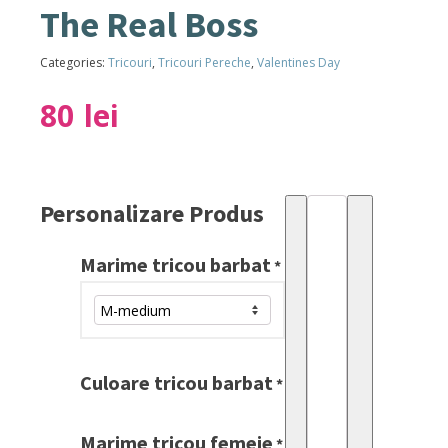
The Real Boss
Categories:
Tricouri
,
Tricouri Pereche
,
Valentines Day
80
lei
Personalizare Produs
Set
Tricouri
Marime tricou barbat
The
*
Boss
&
The
Real
Culoare tricou barbat
*
Boss
quantity
Marime tricou femeie
*