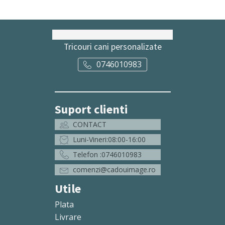
Tricouri cani personalizate
0746010983
Suport clienti
CONTACT
Luni-Vineri:08:00-16:00
Telefon :0746010983
comenzi@cadouimage.ro
Utile
Plata
Livrare