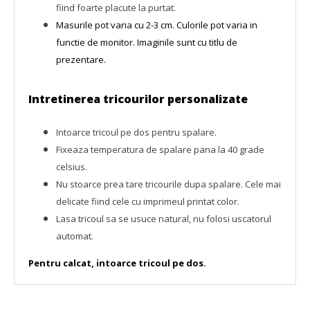
fiind foarte placute la purtat.
Masurile pot varia cu 2-3 cm.
C
ulorile pot varia in
functie de monitor. Imaginile sunt cu titlu de
prezentare.
Intretinerea tricourilor personalizate
Intoarce tricoul pe dos pentru spalare.
Fixeaza temperatura de spalare pana la 40 grade
celsius.
Nu stoarce prea tare tricourile dupa spalare. Cele mai
delicate fiind cele cu imprimeul printat color.
Lasa tricoul sa se usuce natural, nu folosi uscatorul
automat.
Pentru calcat, intoarce tricoul pe dos.