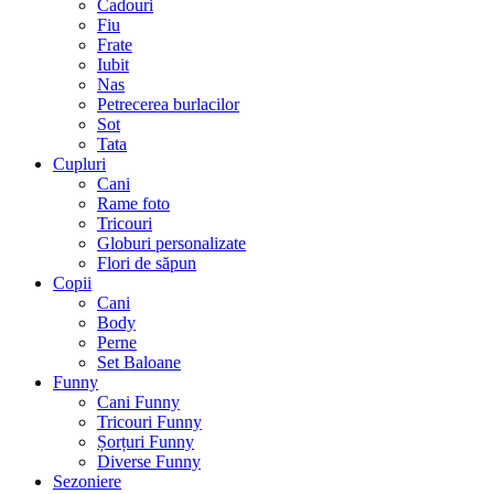
Cadouri
Fiu
Frate
Iubit
Nas
Petrecerea burlacilor
Sot
Tata
Cupluri
Cani
Rame foto
Tricouri
Globuri personalizate
Flori de săpun
Copii
Cani
Body
Perne
Set Baloane
Funny
Cani Funny
Tricouri Funny
Șorțuri Funny
Diverse Funny
Sezoniere