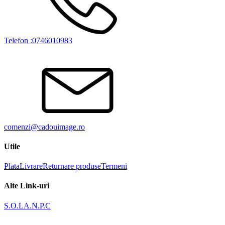
Telefon :0746010983
comenzi@cadouimage.ro
Utile
Plata
Livrare
Returnare produse
Termeni
Alte Link-uri
S.O.L
A.N.P.C