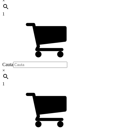
×
1
Cauta
×
1