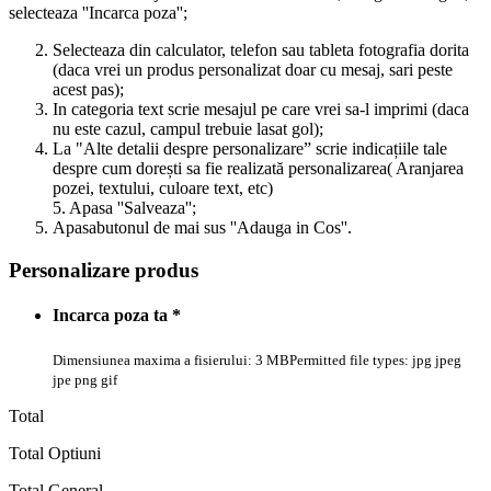
selecteaza ''Incarca poza'';
Selecteaza din calculator, telefon sau tableta fotografia dorita
(daca vrei un produs personalizat doar cu mesaj, sari peste
acest pas);
In categoria text scrie mesajul pe care vrei sa-l imprimi (daca
nu este cazul, campul trebuie lasat gol);
La "Alte detalii despre personalizare” scrie indicațiile tale
despre cum dorești sa fie realizată personalizarea( Aranjarea
pozei, textului, culoare text, etc)
5. Apasa ''Salveaza'';
Apasabutonul de mai sus ''Adauga in Cos''.
Personalizare produs
Incarca poza ta
*
Dimensiunea maxima a fisierului: 3 MB
Permitted file types: jpg jpeg
jpe png gif
Total
Total Optiuni
Total General