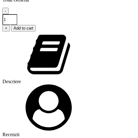
-
Placa
Ardezie
Inima
+
Add to cart
quantity
Descriere
Recenzii