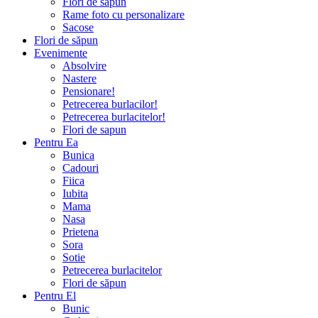
Flori de săpun
Rame foto cu personalizare
Sacose
Flori de săpun
Evenimente
Absolvire
Nastere
Pensionare!
Petrecerea burlacilor!
Petrecerea burlacitelor!
Flori de sapun
Pentru Ea
Bunica
Cadouri
Fiica
Iubita
Mama
Nasa
Prietena
Sora
Sotie
Petrecerea burlacitelor
Flori de săpun
Pentru El
Bunic