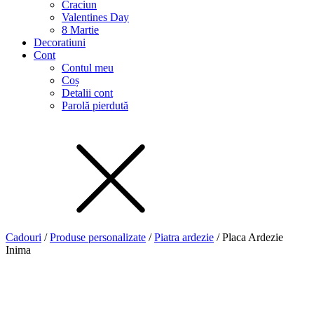
Craciun
Valentines Day
8 Martie
Decoratiuni
Cont
Contul meu
Coș
Detalii cont
Parolă pierdută
Cadouri
/
Produse personalizate
/
Piatra ardezie
/ Placa Ardezie
Inima