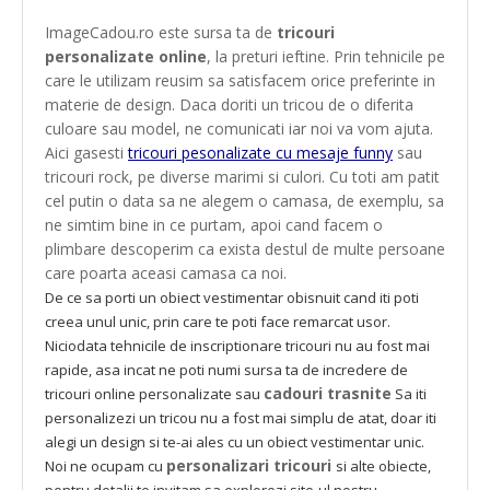
ImageCadou.ro este sursa ta de
tricouri
personalizate online
, la preturi ieftine. Prin tehnicile pe
care le utilizam reusim sa satisfacem orice preferinte in
materie de design. Daca doriti un tricou de o diferita
culoare sau model, ne comunicati iar noi va vom ajuta.
Aici gasesti
tricouri pesonalizate cu mesaje funny
sau
tricouri rock, pe diverse marimi si culori. Cu toti am patit
cel putin o data sa ne alegem o camasa, de exemplu, sa
ne simtim bine in ce purtam, apoi cand facem o
plimbare descoperim ca exista destul de multe persoane
care poarta aceasi camasa ca noi.
De ce sa porti un obiect vestimentar obisnuit cand iti poti
creea unul unic, prin care te poti face remarcat usor.
Niciodata tehnicile de inscriptionare tricouri nu au fost mai
rapide, asa incat ne poti numi sursa ta de incredere de
cadouri trasnite
tricouri online personalizate sau
Sa iti
personalizezi un tricou nu a fost mai simplu de atat, doar iti
alegi un design si te-ai ales cu un obiect vestimentar unic.
personalizari tricouri
Noi ne ocupam cu
si alte obiecte,