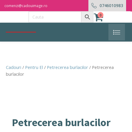
0746010983
comenzi@cadouimage.ro
0
Cadouri
/
Pentru El
/
Petrecerea burlacilor
/ Petrecerea
burlacilor
Petrecerea burlacilor