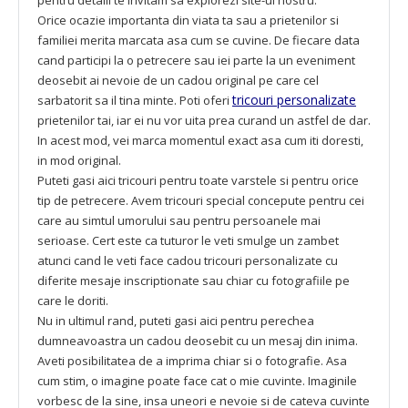
pentru detalii te invitam sa explorezi site-ul nostru.
Orice ocazie importanta din viata ta sau a prietenilor si
familiei merita marcata asa cum se cuvine. De fiecare data
cand participi la o petrecere sau iei parte la un eveniment
deosebit ai nevoie de un cadou original pe care cel
tricouri personalizate
sarbatorit sa il tina minte. Poti oferi
prietenilor tai, iar ei nu vor uita prea curand un astfel de dar.
In acest mod, vei marca momentul exact asa cum iti doresti,
in mod original.
Puteti gasi aici tricouri pentru toate varstele si pentru orice
tip de petrecere. Avem tricouri special concepute pentru cei
care au simtul umorului sau pentru persoanele mai
serioase. Cert este ca tuturor le veti smulge un zambet
atunci cand le veti face cadou tricouri personalizate cu
diferite mesaje inscriptionate sau chiar cu fotografiile pe
care le doriti.
Nu in ultimul rand, puteti gasi aici pentru perechea
dumneavoastra un cadou deosebit cu un mesaj din inima.
Aveti posibilitatea de a imprima chiar si o fotografie. Asa
cum stim, o imagine poate face cat o mie cuvinte. Imaginile
vorbesc de la sine, insa uneori e nevoie si de cateva cuvinte