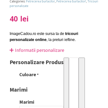
Categories:
Petrecerea burlacilor
,
Petrecerea burlacilor!
,
Tricouri
personalizate
40
lei
ImageCadou.ro este sursa ta de
tricouri
personalizate online
, la preturi ieftine.
Informatii personalizare
Personalizare Produs
Petrecerea
burlacilor
Culoare
quantity
*
Marimi
Marimi