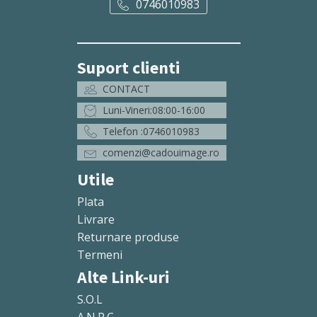
0746010983
Suport clienti
CONTACT
Luni-Vineri:08:00-16:00
Telefon :0746010983
comenzi@cadouimage.ro
Utile
Plata
Livrare
Returnare produse
Termeni
Alte Link-uri
S.O.L