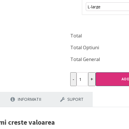
Total
Total Optiuni
Total General
Nu
-
+
ADD
imbatranesc,
imi
INFORMATII
SUPORT
creste
valoarea
quantity
mi creste valoarea