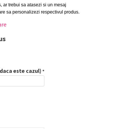
, ar trebui sa atasezi si un mesaj
are sa personalizezi respectivul produs.
are
us
(daca este cazul)
*