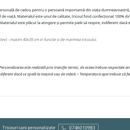
și personală de cadou pentru o persoană importantă din viața dumneavoastră,
de viață. Materialul este unul de calitate, tricoul fiind confecționat 100% di
aterialul este plăcut la atingere și permite pielii să respire, indiferent dacă 
text - maxim 40x35 cm in functie si de marimea tricoului.
• Personalizarea este realizată prin transfer termic, de aceea trebuie respectate a
ndiferent dacă se spală la mașină sau de mână. • Temperatura apei trebuie să fie
Tricouri cani personalizate
0746010983