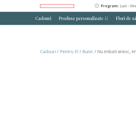
Program:
Luni - Vin
Cadouri
Produse personalizate
Flori de s
Cadouri
/
Pentru El
/
Bunic
/ Nu imbatranesc, im