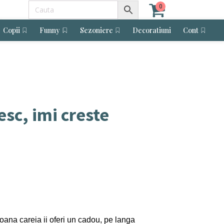
0
Copii
Funny
Sezoniere
Decoratiuni
Cont
sc, imi creste
soana careia ii oferi un cadou, pe langa