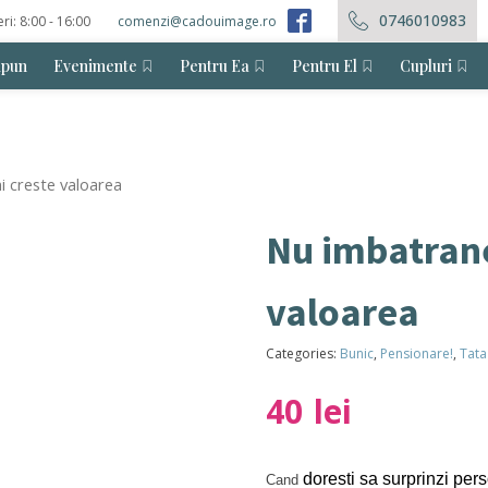
0746010983
eri: 8:00 - 16:00
comenzi@cadouimage.ro
ăpun
Evenimente
Pentru Ea
Pentru El
Cupluri
i creste valoarea
Nu imbatrane
valoarea
Categories:
Bunic
,
Pensionare!
,
Tata
40
lei
doresti sa surprinzi per
Cand