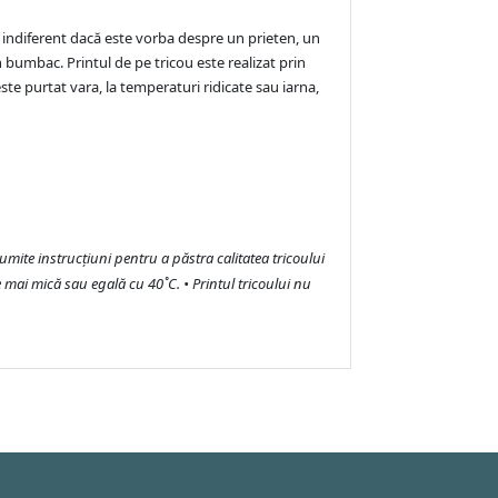
 indiferent dacă este vorba despre un prieten, un
n bumbac. Printul de pe tricou este realizat prin
este purtat vara, la temperaturi ridicate sau iarna,
numite instrucțiuni pentru a păstra calitatea tricoului
 mai mică sau egală cu 40˚C. • Printul tricoului nu