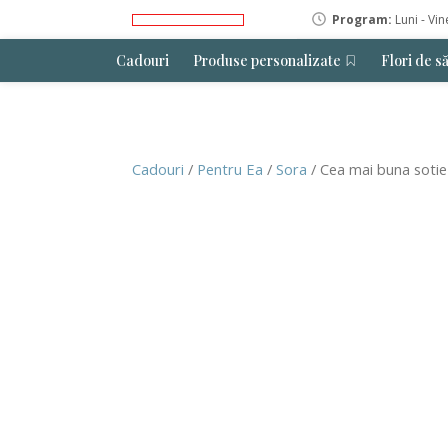
Program:
Luni - Vin
Cadouri
Produse personalizate
Flori de s
Cadouri
/
Pentru Ea
/
Sora
/ Cea mai buna sotie