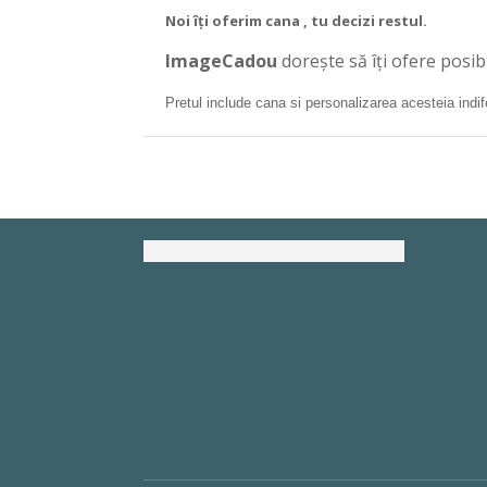
Noi îți oferim cana , tu decizi restul.
ImageCadou
dorește să îți ofere posib
Pretul include cana si personalizarea acesteia indi