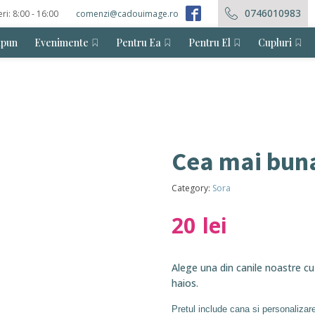
0746010983
eri: 8:00 - 16:00
comenzi@cadouimage.ro
ăpun
Evenimente
Pentru Ea
Pentru El
Cupluri
Cea mai buna
Category:
Sora
20
lei
Alege una din canile noastre cu
haios.
Pretul include cana si personalizar