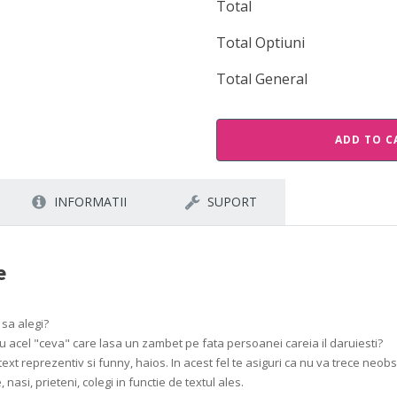
Total
Total Optiuni
Total General
ADD TO C
INFORMATII
SUPORT
e
 sa alegi?
 cu acel "ceva" care lasa un zambet pe fata persoanei careia il daruiesti?
ext reprezentiv si funny, haios. In acest fel te asiguri ca nu va trece neobs
nasi, prieteni, colegi in functie de textul ales.