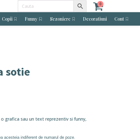
0
Copii
Funny
Sezoniere
Decoratiuni
Cont
 sotie
 o grafica sau un text reprezentiv si funny,
ea acesteia indiferent de numarul de poze.