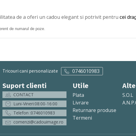
ilitatea de a oferi un cadou elegant si potrivit pentru
cei drag
ferent de numarul de poze.
Tricouri cani personalizate
0746010983
Suport clienti
Utile
Alte
CONTACT
Plata
S.O.L
Livrare
A.N.P.
Luni-Vineri:08:00-16:00
Returnare produse
Telefon :0746010983
Termeni
comenzi@cadouimage.ro