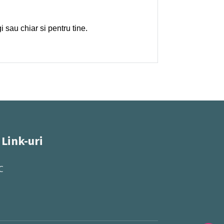
i sau chiar si pentru tine.
 Link-uri
C