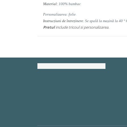
Material
: 100% bumbac
Personalizarea: folie
Instrucțiuni de întreținere
: Se spală la mașină la 40 ° 
Pretul
include tricoul si personalizarea.