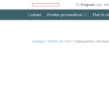
Program:
Luni - Vin
Cadouri
Produse personalizate
Flori de s
Cadouri
/
Pentru El
/
Sot
/ Cana pentru cel mai 