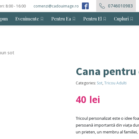
0746010983
eri: 8:00 - 16:00
comenzi@cadouimage.ro
ăpun
Evenimente
Pentru Ea
Pentru El
Cupluri
bun sot
Cana pentru 
Categories:
Sot
,
Tricou Adulti
40
lei
Tricoul personalizat este o idee fo
persoană importantă din viața du
un prieten, un membru al familiei,