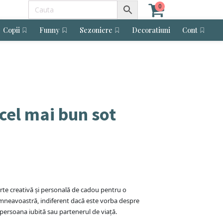
0
Copii
Funny
Sezoniere
Decoratiuni
Cont
cel mai bun sot
arte creativă și personală de cadou pentru o
mneavoastră, indiferent dacă este vorba despre
 persoana iubită sau partenerul de viață.