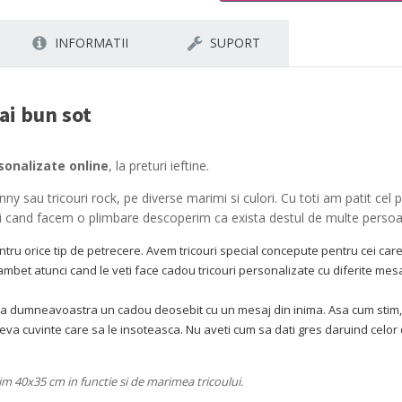
INFORMATII
SUPORT
ai bun sot
rsonalizate online
, la preturi ieftine.
unny sau tricouri rock, pe diverse marimi si culori. Cu toti am patit c
i cand facem o plimbare descoperim ca exista destul de multe perso
 pentru orice tip de petrecere. Avem tricouri special concepute pentru cei 
ambet atunci cand le veti face cadou tricouri personalizate cu diferite mesa
chea dumneavoastra un cadou deosebit cu un mesaj din inima. Asa cum stim, 
eva cuvinte care sa le insoteasca. Nu aveti cum sa dati gres daruind celor d
m 40x35 cm in functie si de marimea tricoului.