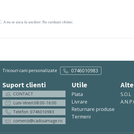
C. A nu se usca la uscător. Nu curățați chimic.
Tricouri cani personalizate
0746010983
Suport clienti
Utile
Alte
CONTACT
Plata
S.O.L
Livrare
A.N.P.
Luni-Vineri:08:00-16:00
Returnare produse
Telefon :0746010983
Termeni
comenzi@cadouimage.ro