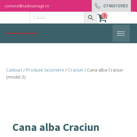
0746010983
comenzi@cadouimage.ro
1
Cadouri
/
Produse Sezoniere
/
Craciun
/ Cana alba Craciun
(model 3)
Cana alba Craciun