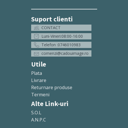
Suport clienti
CONTACT
Luni-Vineri:08:00-16:00
Telefon :0746010983
comenzi@cadouimage.ro
Utile
Plata
Livrare
Returnare produse
Termeni
Alte Link-uri
S.O.L
A.N.P.C