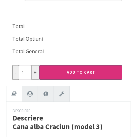
Total
Total Optiuni
Total General
Cana
-
+
ADD TO CART
alba
Craciun
(model
3)
quantity
DESCRIERE
Descriere
Cana alba Craciun (model 3)