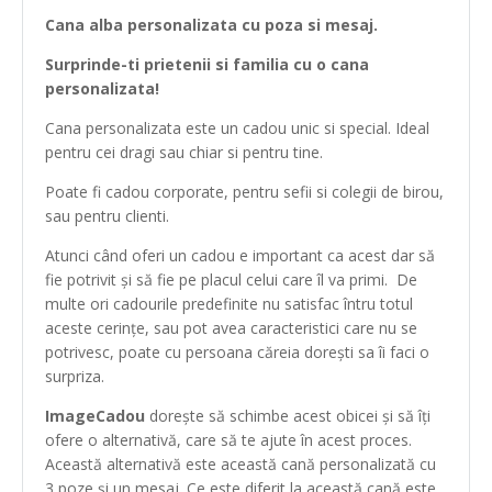
Cana alba personalizata cu poza si mesaj.
Surprinde-ti prietenii si familia cu o cana
personalizata!
Cana personalizata este un cadou unic si special. Ideal
pentru cei dragi sau chiar si pentru tine.
Poate fi cadou corporate, pentru sefii si colegii de birou,
sau pentru clienti.
Atunci când oferi un cadou e important ca acest dar să
fie potrivit și să fie pe placul celui care îl va primi. De
multe ori cadourile predefinite nu satisfac întru totul
aceste cerințe, sau pot avea caracteristici care nu se
potrivesc, poate cu persoana căreia dorești sa îi faci o
surpriza.
ImageCadou
dorește să schimbe acest obicei și să îți
ofere o alternativă, care să te ajute în acest proces.
Această alternativă este această cană personalizată cu
3 poze și un mesaj. Ce este diferit la această cană este