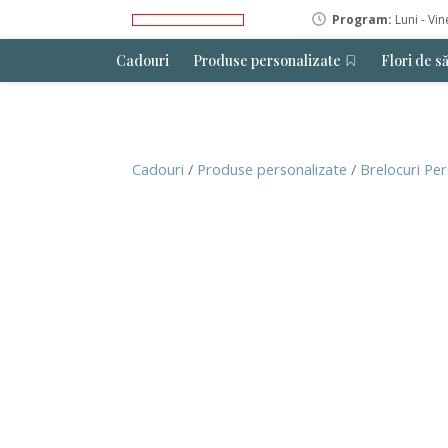
Program:
Luni - Vin
Cadouri
Produse personalizate
Flori de s
Cadouri
/
Produse personalizate
/
Brelocuri Per