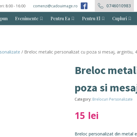
0746010983
eri: 8:00 - 16:00
comenzi@cadouimage.ro
ăpun
Evenimente
Pentru Ea
Pentru El
Cupluri
sonalizate
/ Breloc metalic personalizat cu poza si mesaj, argintiu,
Breloc metal
poza si mesaj
Category:
Brelocuri Personalizate
15
lei
Breloc personalizat din metal e