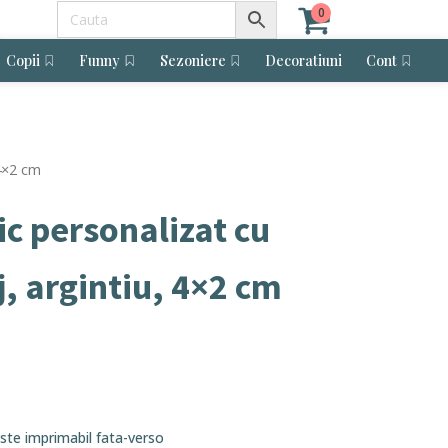
0
Copii
Funny
Sezoniere
Decoratiuni
Cont
 4×2 cm
ic personalizat cu
, argintiu, 4×2 cm
ste imprimabil fata-verso