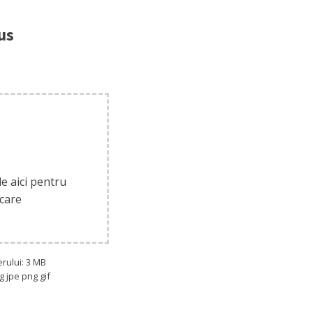
us
le aici pentru
care
rului: 3 MB
g jpe png gif