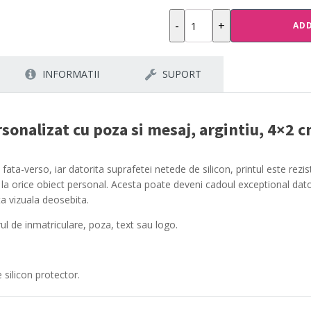
Breloc
-
+
ADD
metalic
personalizat
INFORMATII
SUPORT
cu
poza
si
sonalizat cu poza si mesaj, argintiu, 4×2 
mesaj,
argintiu,
4×2
ata-verso, iar datorita suprafetei netede de silicon, printul este rezis
cm
 la orice obiect personal. Acesta poate deveni cadoul exceptional dator
quantity
ta vizuala deosebita.
l de inmatriculare, poza, text sau logo.
 silicon protector.