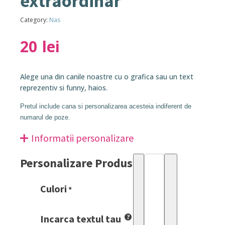
extraordinar
Category:
Nas
20
lei
Alege una din canile noastre cu o grafica sau un text
reprezentiv si funny, haios.
Pretul include cana si personalizarea acesteia indiferent de
numarul de poze.
Informatii personalizare
Personalizare Produs
Așa
arată
Culori
un
*
naș
extraordinar
Incarca textul tau