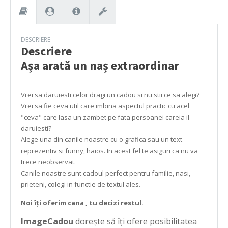
DESCRIERE
Descriere
Așa arată un naș extraordinar
Vrei sa daruiesti celor dragi un cadou si nu stii ce sa alegi?
Vrei sa fie ceva util care imbina aspectul practic cu acel
"ceva" care lasa un zambet pe fata persoanei careia il
daruiesti?
Alege una din canile noastre cu o grafica sau un text
reprezentiv si funny, haios. In acest fel te asiguri ca nu va
trece neobservat.
Canile noastre sunt cadoul perfect pentru familie, nasi,
prieteni, colegi in functie de textul ales.
Noi îți oferim cana , tu decizi restul.
ImageCadou
dorește să îți ofere posibilitatea