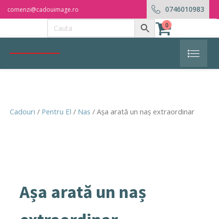
0746010983
comenzi@cadouimage.ro
0
Cadouri
/
Pentru El
/
Nas
/ Așa arată un naș extraordinar
Așa arată un naș