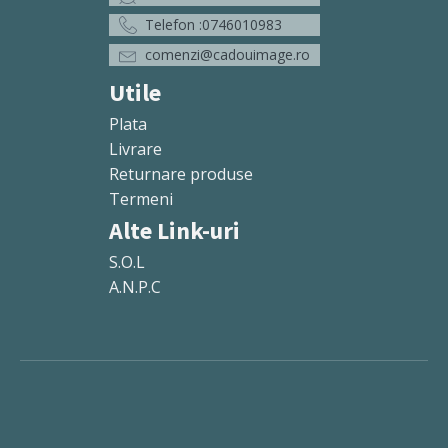
Telefon :0746010983
comenzi@cadouimage.ro
Utile
Plata
Livrare
Returnare produse
Termeni
Alte Link-uri
S.O.L
A.N.P.C