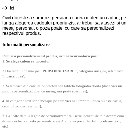
40
lei
doresti sa surprinzi persoana careia ii oferi un cadou, pe
Cand
langa alegerea cadoului propriu-zis, ar trebui sa atasezi si un
mesaj personal, o poza poate, cu care sa personalizezi
respectivul produs.
Informatii personalizare
Pentru a personaliza acest produs, urmeaza urmatorii pasi:
1. Se alege culoarea tricoului.
2.Din meniul de mai jos
''PERSONALIZARE''
, categoria imagini, selecteaza
''Incarca poza'';
3. Selecteaza din calculator, telefon sau tableta fotografia dorita (daca vrei un
produs personalizat doar cu mesaj, sari peste acest pas);
4. In categoria text scrie mesajul pe care vrei sa-l imprimi (daca nu este cazul,
campul trebuie lasat gol);
5. La "Alte detalii legate de personalizare" tau scrie indicațiile tale despre cum
dorești sa fie realizată personalizarea( Aranjarea pozei, textului, culoare text,
etc)