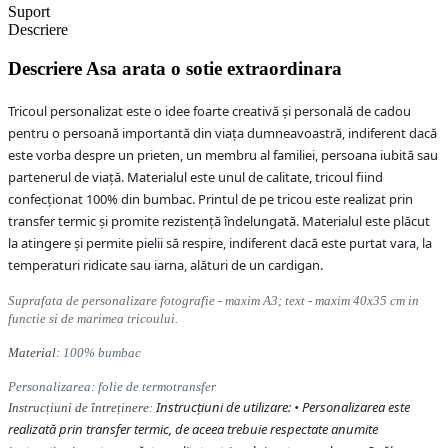
Suport
Descriere
Descriere
Asa arata o sotie extraordinara
Tricoul personalizat este o idee foarte creativă și personală de cadou
pentru o persoană importantă din viața dumneavoastră, indiferent dacă
este vorba despre un prieten, un membru al familiei, persoana iubită sau
partenerul de viață. Materialul este unul de calitate, tricoul fiind
confecționat 100% din bumbac. Printul de pe tricou este realizat prin
transfer termic și promite rezistență îndelungată. Materialul este plăcut
la atingere și permite pielii să respire, indiferent dacă este purtat vara, la
temperaturi ridicate sau iarna, alături de un cardigan.
Suprafata de personalizare fotografie - maxim A3; text - maxim 40x35 cm in
functie si de marimea tricoului.
Material
: 100% bumbac
Personalizarea: folie de termotransfer
Instrucțiuni de utilizare: • Personalizarea este
Instrucțiuni de întreținere
:
realizată prin transfer termic, de aceea trebuie respectate anumite