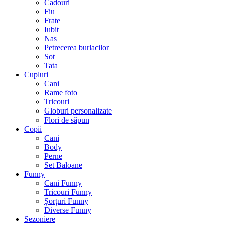
Cadouri
Fiu
Frate
Iubit
Nas
Petrecerea burlacilor
Sot
Tata
Cupluri
Cani
Rame foto
Tricouri
Globuri personalizate
Flori de săpun
Copii
Cani
Body
Perne
Set Baloane
Funny
Cani Funny
Tricouri Funny
Șorțuri Funny
Diverse Funny
Sezoniere