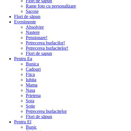
Flori de săpun
Rame foto cu personalizare
Sacose
Flori de săpun
Evenimente
Absolvire
Nastere
Pensionare!
Petrecerea burlacilor!
Petrecerea burlacitelor!
Flori de sapun
Pentru Ea
Bunica
Cadouri
Fiica
Iubita
Mama
Nasa
Prietena
Sora
Sotie
Petrecerea burlacitelor
Flori de săpun
Pentru El
Bunic