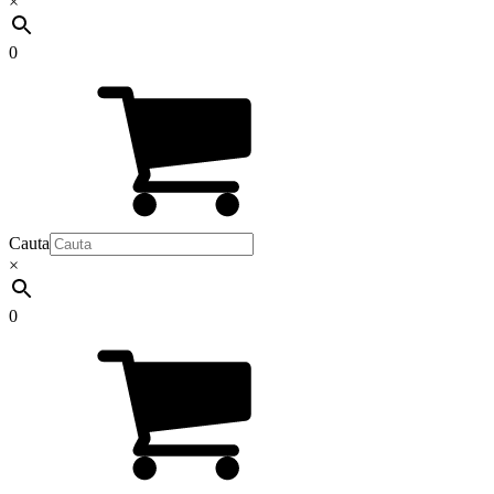
×
0
Cauta
×
0