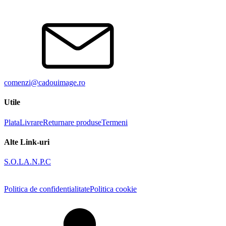
comenzi@cadouimage.ro
Utile
Plata
Livrare
Returnare produse
Termeni
Alte Link-uri
S.O.L
A.N.P.C
Politica de confidentialitate
Politica cookie