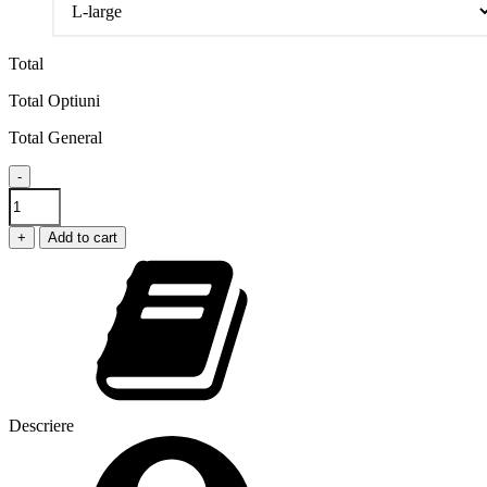
Total
Total Optiuni
Total General
-
Asa
arata
o
+
Add to cart
sotie
extraordinara
quantity
Descriere