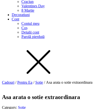
Craciun
Valentines Day
8 Martie
Decoratiuni
Cont
Contul meu
Coș
Detalii cont
Parolă pierdută
Cadouri
/
Pentru Ea
/
Sotie
/ Asa arata o sotie extraordinara
Asa arata o sotie extraordinara
Category:
Sotie