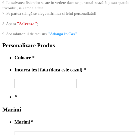
6. La salvarea fisierelor se are in vedere daca se personalizează fața sau spatele
tricoului, sau ambele fețe.
7. Pe partea stângă se alege mărimea și felul personalizării.
8. Apasa
''Salveaza''
;
9. Apasabutonul de mai sus
''Adauga in Cos''
.
Personalizare Produs
Culoare
*
Incarca text fata (daca este cazul)
*
*
Marimi
Marimi
*