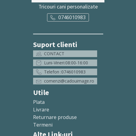
Tricouri cani personalizate
0746010983
Suport clienti
CONTACT
Luni-Vineri:08:00-16:00
Telefon :0746010983
comenzi@cadouimage.ro
Utile
Plata
Livrare
Returnare produse
Termeni
Alte Link-uri