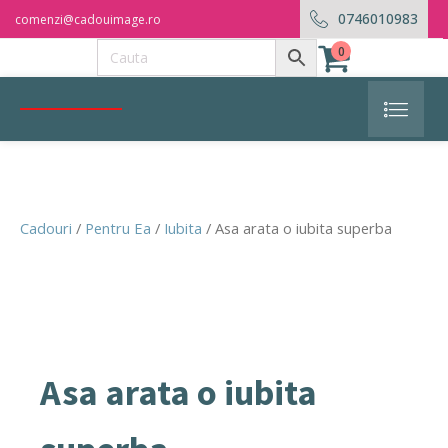
0746010983
comenzi@cadouimage.ro
0
Cadouri
/
Pentru Ea
/
Iubita
/ Asa arata o iubita superba
Asa arata o iubita