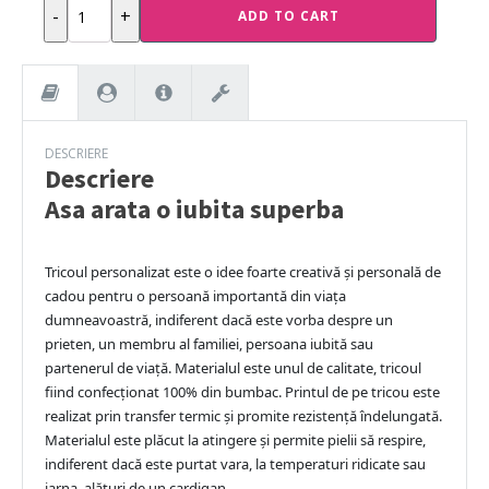
Asa
-
+
ADD TO CART
arata
o
iubita
superba
quantity
DESCRIERE
Descriere
Asa arata o iubita superba
Tricoul personalizat este o idee foarte creativă și personală de
cadou pentru o persoană importantă din viața
dumneavoastră, indiferent dacă este vorba despre un
prieten, un membru al familiei, persoana iubită sau
partenerul de viață. Materialul este unul de calitate, tricoul
fiind confecționat 100% din bumbac. Printul de pe tricou este
realizat prin transfer termic și promite rezistență îndelungată.
Materialul este plăcut la atingere și permite pielii să respire,
indiferent dacă este purtat vara, la temperaturi ridicate sau
iarna, alături de un cardigan.