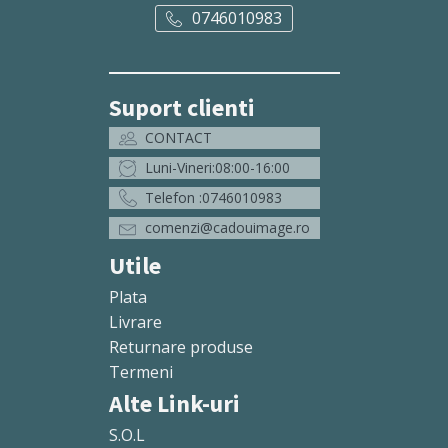
0746010983
Suport clienti
CONTACT
Luni-Vineri:08:00-16:00
Telefon :0746010983
comenzi@cadouimage.ro
Utile
Plata
Livrare
Returnare produse
Termeni
Alte Link-uri
S.O.L