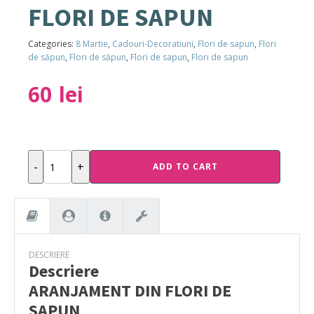
FLORI DE SAPUN
Categories:
8 Martie
,
Cadouri-Decoratiuni
,
Flori de sapun
,
Flori
de săpun
,
Flori de săpun
,
Flori de sapun
,
Flori de sapun
60
lei
ARANJAMENT
-
+
ADD TO CART
DIN
FLORI
DE
SAPUN
quantity
DESCRIERE
Descriere
ARANJAMENT DIN FLORI DE
SAPUN