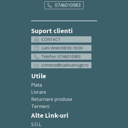
0746010983
Suport clienti
CONTACT
Luni-Vineri:08:00-16:00
Telefon :0746010983
comenzi@cadouimage.ro
Utile
Plata
Livrare
Returnare produse
Termeni
Alte Link-uri
S.O.L