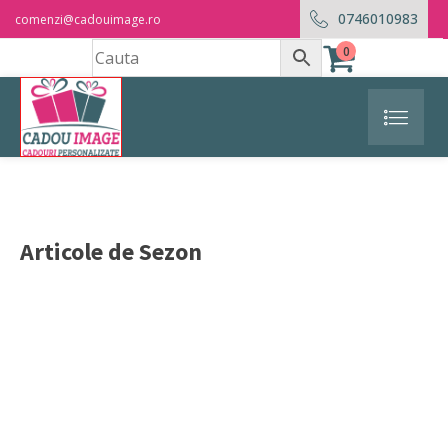
0746010983
comenzi@cadouimage.ro
0
Articole de Sezon