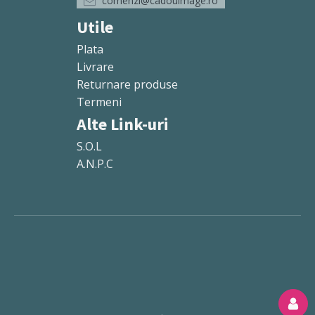
comenzi@cadouimage.ro
Utile
Plata
Livrare
Returnare produse
Termeni
Alte Link-uri
S.O.L
A.N.P.C