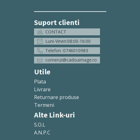
Suport clienti
CONTACT
Luni-Vineri:08:00-16:00
Telefon :0746010983
comenzi@cadouimage.ro
Utile
Plata
Livrare
Returnare produse
Termeni
Alte Link-uri
S.O.L
A.N.P.C