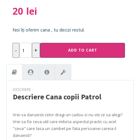
20
lei
Noi îți oferim cana , tu decizi restul.
Cana
-
+
ADD TO CART
copii
Patrol
quantity
DESCRIERE
Descriere
Cana copii Patrol
Vrei sa daruiesti celor dragi un cadou si nu stii ce sa alegi?
Vrei sa fie ceva util care imbina aspectul practic cu acel
"ceva" care lasa un zambet pe fata persoanei careia il
daruiesti?